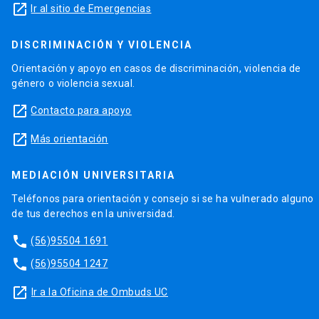
launch
Ir al sitio de Emergencias
DISCRIMINACIÓN Y VIOLENCIA
Orientación y apoyo en casos de discriminación, violencia de
género o violencia sexual.
launch
Contacto para apoyo
launch
Más orientación
MEDIACIÓN UNIVERSITARIA
Teléfonos para orientación y consejo si se ha vulnerado alguno
de tus derechos en la universidad.
phone
(56)95504 1691
phone
(56)95504 1247
launch
Ir a la Oficina de Ombuds UC