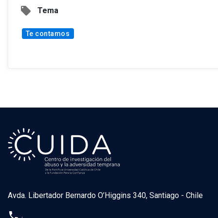
local_offer
Tema
Te contamos
Avda. Libertador Bernardo O’Higgins 340, Santiago - Chile
phone
.